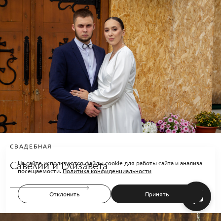
СВАДЕБНАЯ
На сайте используются файлы cookie для работы сайта и анализа
Савелий и Елизавета
посещаемости.
Политика конфиденциальности
Отклонить
Принять